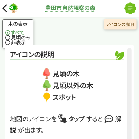
解除
豊田市自然観察の森
国土地理院
×
ヤマザクラ
花と葉っぱが同時に
木の表示
アイコンの説明
出るサクラ
すべて
見頃のみ
非表示
くわしくは
TYT_08
アイコンの説明
ヤマザクラ
見頃の木
見頃以外の木
スポット
地図のアイコンを
タップ
すると
解
説
が出ます。