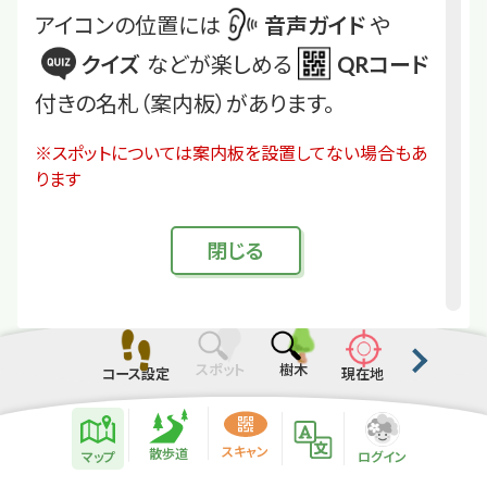
アイコンの位置には
音声ガイド
や
クイズ
などが楽しめる
QRコード
付きの名札（案内板）があります。
※スポットについては案内板を設置してない場合もあ
ります
閉
じる
スポット
樹木
コース設定
現在地
散歩道紹介ページ
緑地紹介情報
スキャン
散歩道
マップ
ログイン