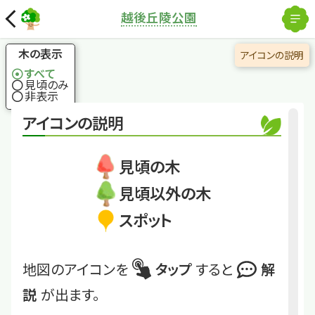
解除
越後丘陵公園
国土地理院
×
ナラガシワ
大きな葉とかわいら
木の表示
アイコンの説明
しい実をつける
すべて
見頃のみ
非表示
くわしくは
Echigo_FM_40
アイコンの説明
ナラガシワ
見頃の木
見頃以外の木
スポット
地図のアイコンを
タップ
すると
解
説
が出ます。