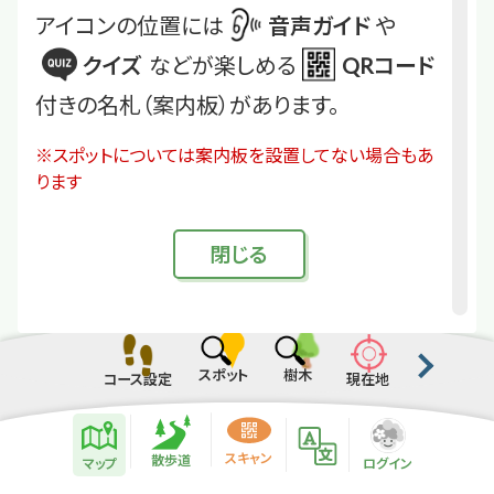
アイコンの位置には
音声ガイド
や
クイズ
などが楽しめる
QRコード
付きの名札（案内板）があります。
※スポットについては案内板を設置してない場合もあ
ります
閉
じる
スポット
樹木
コース設定
現在地
散歩道紹介ページ
緑地紹介情報
スキャン
散歩道
マップ
ログイン