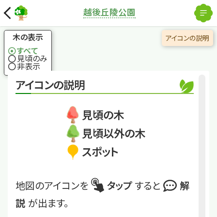
×
解除
サワフタギ
越後丘陵公園
国土地理院
沢に蓋する白い花
木の表示
アイコンの説明
すべて
見頃のみ
くわしくは
Echigo_FM_13
非表示
アイコンの説明
サワフタギ
見頃の木
見頃以外の木
スポット
地図のアイコンを
タップ
すると
解
説
が出ます。