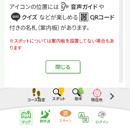
アイコンの位置には
音声ガイド
や
クイズ
などが楽しめる
QRコード
付きの名札（案内板）があります。
※スポットについては案内板を設置してない場合もあ
ります
閉
じる
スポット
樹木
コース設定
現在地
散歩道紹介ページ
緑地紹介情報
スキャン
散歩道
マップ
ログイン