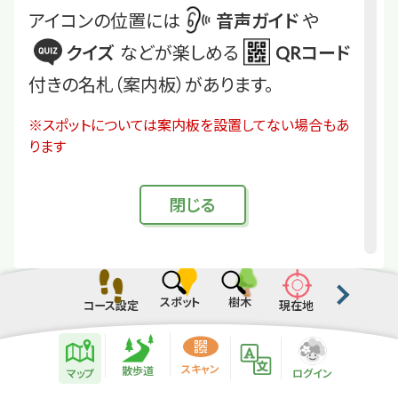
アイコンの位置には
音声ガイド
や
クイズ
などが楽しめる
QRコード
付きの名札（案内板）があります。
※スポットについては案内板を設置してない場合もあ
ります
閉
じる
スポット
樹木
コース設定
現在地
散歩道紹介ページ
緑地紹介情報
スキャン
散歩道
マップ
ログイン