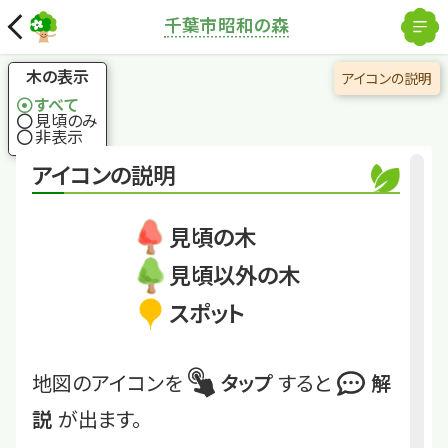
解除
千葉市昭和の森
国土地理院
×
サザンカ(園芸種)
豪華な花で冬の到来
木の表示
アイコンの説明
を教えてくれる木
すべて
見頃のみ
非表示
くわしくは
showaFRT_58
アイコンの説明
サザンカ(園芸種)
見頃の木
見頃以外の木
スポット
地図のアイコンを
タップ
すると
解
説
が出ます。