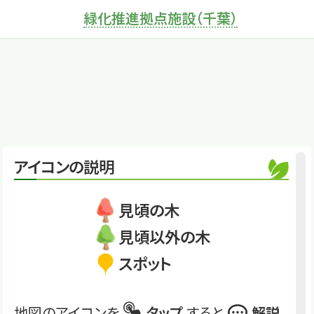
緑化推進拠点施設（千葉）
×
クロガネモチ
冬、真っ赤な実がすご
く目立つ
くわしくは
RSK055
クロガネモチ
アイコンの説明
見頃の木
見頃以外の木
スポット
地図のアイコンを
タップ
すると
解説