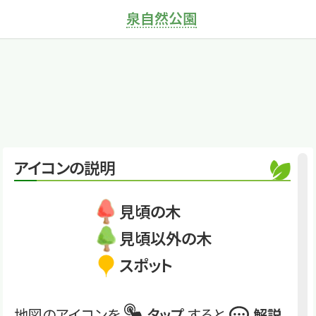
泉自然公園
×
ケヤキ
きれいな樹形は人が
作った
くわしくは
CIZ10
ケヤキ
アイコンの説明
見頃の木
見頃以外の木
スポット
地図のアイコンを
タップ
すると
解説