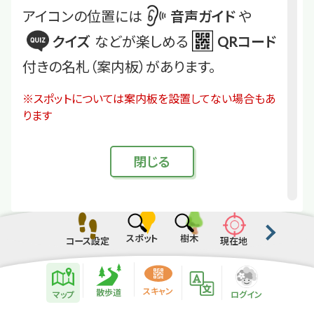
アイコンの位置には
音声ガイド
や
クイズ
などが楽しめる
QRコード
付きの名札（案内板）があります。
※スポットについては案内板を設置してない場合もあ
ります
閉
じる
スポット
樹木
コース設定
現在地
散歩道紹介ページ
緑地紹介情報
スキャン
散歩道
マップ
ログイン