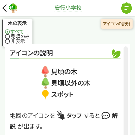
解除
安行小学校
国土地理院
×
アラカシ
常緑の森の主役とも
木の表示
アイコンの説明
いえる木
すべて
見頃のみ
非表示
くわしくは
30
アイコンの説明
アラカシ
見頃の木
見頃以外の木
スポット
地図のアイコンを
タップ
すると
解
説
が出ます。