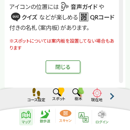
アイコンの位置には
音声ガイド
や
クイズ
などが楽しめる
QRコード
付きの名札（案内板）があります。
※スポットについては案内板を設置してない場合もあ
ります
閉
じる
スポット
樹木
コース設定
現在地
散歩道紹介ページ
緑地紹介情報
スキャン
散歩道
マップ
ログイン