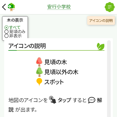
解除
安行小学校
国土地理院
×
ケヤキ
きれいな樹形は人が
木の表示
アイコンの説明
作った
すべて
見頃のみ
非表示
くわしくは
AngyoMori2421
アイコンの説明
ケヤキ
見頃の木
見頃以外の木
スポット
地図のアイコンを
タップ
すると
解
説
が出ます。