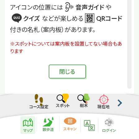
アイコンの位置には
音声ガイド
や
クイズ
などが楽しめる
QRコード
付きの名札（案内板）があります。
※スポットについては案内板を設置してない場合もあ
ります
閉
じる
スポット
樹木
コース設定
現在地
散歩道紹介ページ
緑地紹介情報
スキャン
散歩道
マップ
ログイン