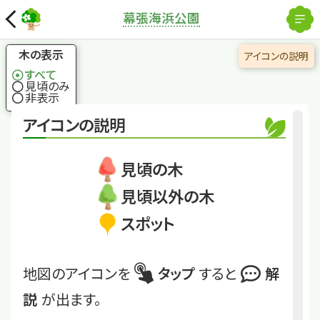
解除
幕張海浜公園
国土地理院
×
クロガネモチ
冬、真っ赤な実がすご
木の表示
アイコンの説明
く目立つ
すべて
見頃のみ
非表示
くわしくは
MK24_116(21_19)
アイコンの説明
クロガネモチ
見頃の木
見頃以外の木
スポット
地図のアイコンを
タップ
すると
解
説
が出ます。