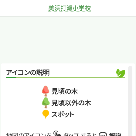
美浜打瀬小学校
×
ユズリハ
古い葉が成長した若
葉に世代をゆずる縁
起の良い木
くわしくは
mus2431 (50)
ユズリハ
アイコンの説明
見頃の木
見頃以外の木
スポット
地図のアイコンを
タップ
すると
解説