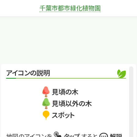
×
ムクゲ
千葉市都市緑化植物園
一期一会の夏の花
くわしくは
CTR-D27
ムクゲ
アイコンの説明
見頃の木
見頃以外の木
スポット
地図のアイコンを
タップ
すると
解説