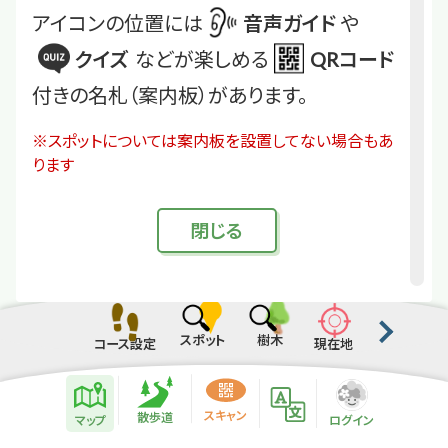
アイコンの位置には
音声ガイド
や
クイズ
などが楽しめる
QRコード
付きの名札（案内板）があります。
※スポットについては案内板を設置してない場合もあ
ります
閉
じる
スポット
樹木
コース設定
現在地
散歩道紹介ページ
緑地紹介情報
スキャン
散歩道
マップ
ログイン