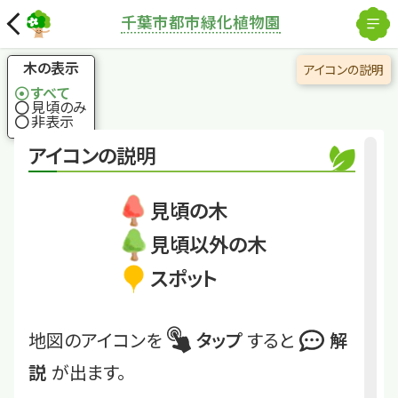
解除
千葉市都市緑化植物園
国土地理院
×
ノムラモミジ
春から秋まで紅～く
木の表示
アイコンの説明
燃えます‼
すべて
見頃のみ
非表示
くわしくは
CTR23ｰ3ｰ３
アイコンの説明
ノムラモミジ
見頃の木
見頃以外の木
スポット
地図のアイコンを
タップ
すると
解
説
が出ます。