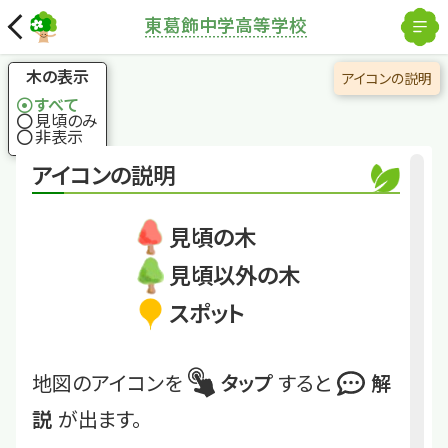
×
解除
センダン
東葛飾中学高等学校
国土地理院
南方熊楠が愛した木
木の表示
アイコンの説明
すべて
見頃のみ
くわしくは
TKHS19
非表示
アイコンの説明
センダン
見頃の木
見頃以外の木
スポット
地図のアイコンを
タップ
すると
解
説
が出ます。