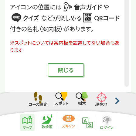
アイコンの位置には
音声ガイド
や
クイズ
などが楽しめる
QRコード
付きの名札（案内板）があります。
※スポットについては案内板を設置してない場合もあ
ります
閉
じる
スポット
樹木
コース設定
現在地
散歩道紹介ページ
緑地紹介情報
スキャン
散歩道
マップ
ログイン