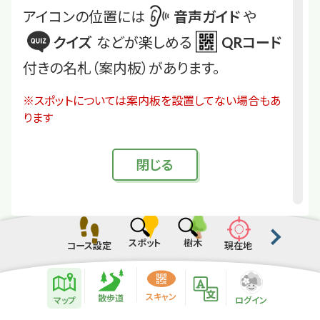
アイコンの位置には
音声ガイド
や
クイズ
などが楽しめる
QRコード
付きの名札（案内板）があります。
※スポットについては案内板を設置してない場合もあ
ります
閉
じる
スポット
樹木
コース設定
現在地
散歩道紹介ページ
緑地紹介情報
スキャン
散歩道
マップ
ログイン