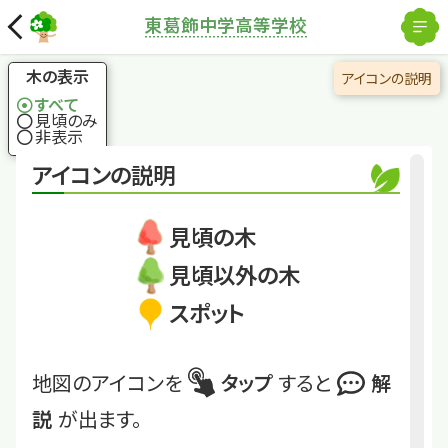
解除
東葛飾中学高等学校
国土地理院
×
サワラ
ヒノキに似ていて、よ
木の表示
アイコンの説明
り軽やかな姿
すべて
見頃のみ
非表示
くわしくは
TKHS06
アイコンの説明
サワラ
見頃の木
見頃以外の木
スポット
地図のアイコンを
タップ
すると
解
説
が出ます。