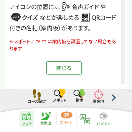
アイコンの位置には
音声ガイド
や
クイズ
などが楽しめる
QRコード
付きの名札（案内板）があります。
※スポットについては案内板を設置してない場合もあ
ります
閉
じる
スポット
樹木
コース設定
現在地
散歩道紹介ページ
緑地紹介情報
スキャン
散歩道
マップ
ログイン