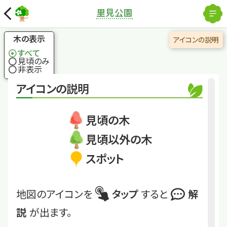
解除
里見公園
国土地理院
×
シロダモ
春の金色の新芽が見
木の表示
アイコンの説明
応えあり
すべて
見頃のみ
非表示
くわしくは
STM2507_82
アイコンの説明
シロダモ
見頃の木
見頃以外の木
スポット
地図のアイコンを
タップ
すると
解
説
が出ます。