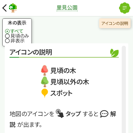
解除
里見公園
国土地理院
×
ニワトコ
美しい上に役に立つ
木の表示
アイコンの説明
木、別名は接骨木
すべて
見頃のみ
非表示
くわしくは
STM2507_56
アイコンの説明
ニワトコ
見頃の木
見頃以外の木
スポット
地図のアイコンを
タップ
すると
解
説
が出ます。