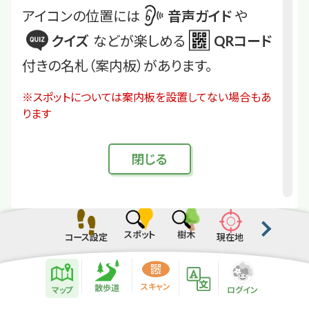
アイコンの位置には
音声ガイド
や
クイズ
などが楽しめる
QRコード
付きの名札（案内板）があります。
※スポットについては案内板を設置してない場合もあ
ります
閉
じる
スポット
樹木
コース設定
現在地
散歩道紹介ページ
緑地紹介情報
スキャン
散歩道
マップ
ログイン