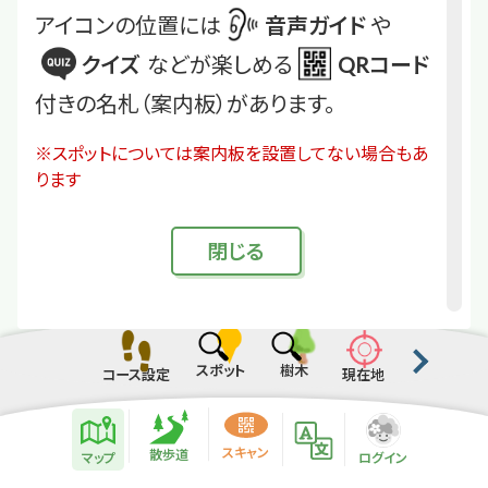
アイコンの位置には
音声ガイド
や
クイズ
などが楽しめる
QRコード
付きの名札（案内板）があります。
※スポットについては案内板を設置してない場合もあ
ります
閉
じる
スポット
樹木
コース設定
現在地
散歩道紹介ページ
緑地紹介情報
スキャン
散歩道
マップ
ログイン