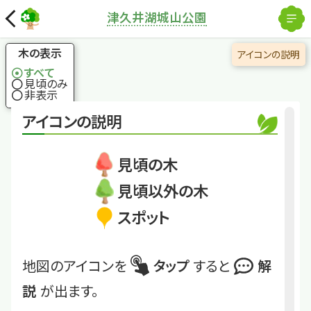
解除
津久井湖城山公園
国土地理院
×
ヤマコウバシ
「落ちない」葉は合格
木の表示
アイコンの説明
祈願のお守りに
すべて
見頃のみ
非表示
くわしくは
TKI2-21
アイコンの説明
ヤマコウバシ
見頃の木
見頃以外の木
スポット
地図のアイコンを
タップ
すると
解
説
が出ます。