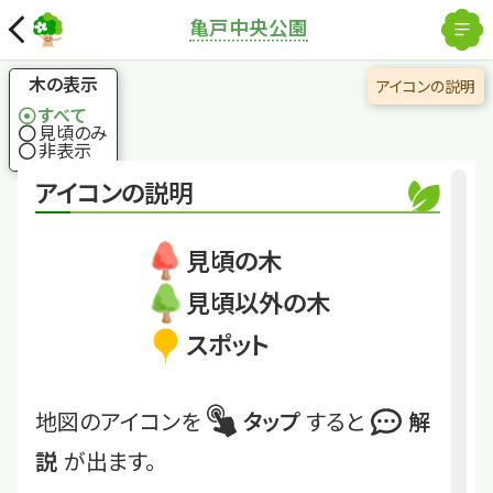
解除
亀戸中央公園
国土地理院
×
アジサイ
乾燥がすぐに顔（葉）
木の表示
アイコンの説明
に出るタイプ
すべて
見頃のみ
非表示
くわしくは
KMC-2503-C-35
アイコンの説明
アジサイ
見頃の木
見頃以外の木
スポット
地図のアイコンを
タップ
すると
解
説
が出ます。