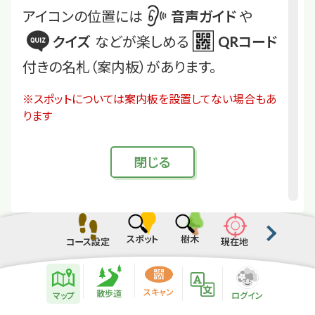
アイコンの位置には
音声ガイド
や
クイズ
などが楽しめる
QRコード
付きの名札（案内板）があります。
※スポットについては案内板を設置してない場合もあ
ります
閉
じる
スポット
樹木
コース設定
現在地
散歩道紹介ページ
緑地紹介情報
スキャン
散歩道
マップ
ログイン