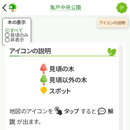
×
解除
フジ
亀戸中央公園
国土地理院
春木を藤色に染める
木の表示
アイコンの説明
すべて
見頃のみ
くわしくは
KMC-2503-C-27
非表示
アイコンの説明
フジ
見頃の木
見頃以外の木
スポット
地図のアイコンを
タップ
すると
解
説
が出ます。