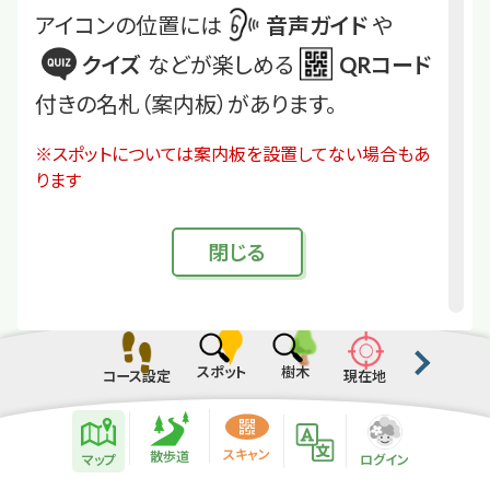
アイコンの位置には
音声ガイド
や
クイズ
などが楽しめる
QRコード
付きの名札（案内板）があります。
※スポットについては案内板を設置してない場合もあ
ります
閉
じる
スポット
樹木
コース設定
現在地
散歩道紹介ページ
緑地紹介情報
スキャン
散歩道
マップ
ログイン