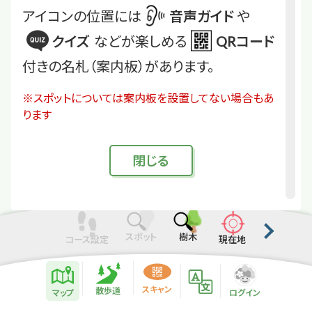
アイコンの位置には
音声ガイド
や
クイズ
などが楽しめる
QRコード
付きの名札（案内板）があります。
※スポットについては案内板を設置してない場合もあ
ります
閉
じる
スポット
樹木
コース設定
現在地
散歩道紹介ページ
緑地紹介情報
スキャン
散歩道
マップ
ログイン