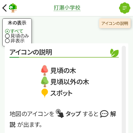
解除
打瀬小学校
国土地理院
×
クヌギ
木の表示
アイコンの説明
樹液は虫に大人気！
すべて
クワガタやカブトムシ
見頃のみ
がくる木
非表示
くわしくは
UtsSho24_30
アイコンの説明
クヌギ
見頃の木
見頃以外の木
スポット
地図のアイコンを
タップ
すると
解
説
が出ます。