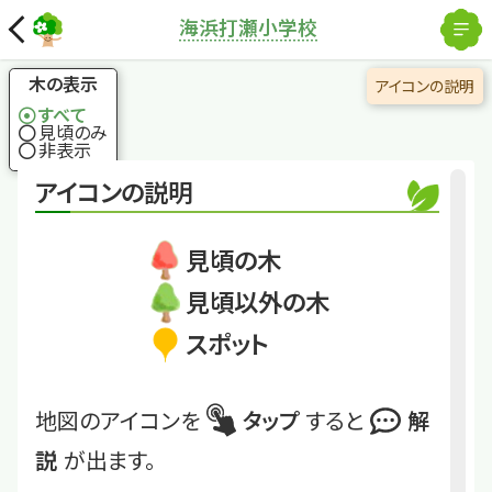
解除
海浜打瀬小学校
国土地理院
×
マテバシイ
木の表示
アイコンの説明
縄文人とともに日本
すべて
の海辺に広がったド
見頃のみ
ングリの木
非表示
くわしくは
K_UtsSho24_11
アイコンの説明
マテバシイ
見頃の木
見頃以外の木
スポット
地図のアイコンを
タップ
すると
解
説
が出ます。