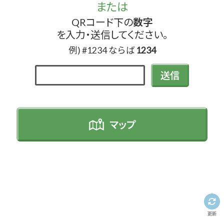
または
QRコード下の
数字
を入力・送信してください。
例) #1234 ならば
1234
送信
マップ
更新