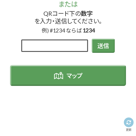
または
QRコード下の
数字
を入力・送信してください。
例) #1234 ならば
1234
送信
マップ
更新