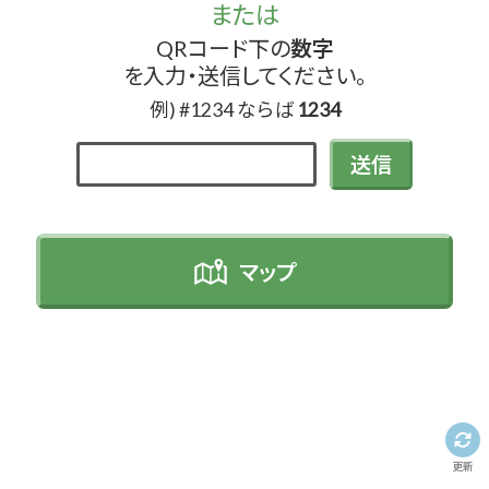
または
QRコード下の
数字
を入力・送信してください。
例) #1234 ならば
1234
送信
マップ
更新