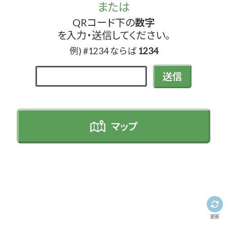
または
QRコード下の
数字
を入力・送信してください。
例) #1234 ならば
1234
送信
マップ
更新