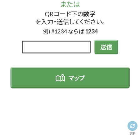
または
QRコード下の
数字
を入力・送信してください。
例) #1234 ならば
1234
送信
マップ
更新