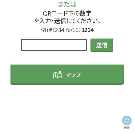
または
QRコード下の
数字
を入力・送信してください。
例) #1234 ならば
1234
送信
マップ
更新