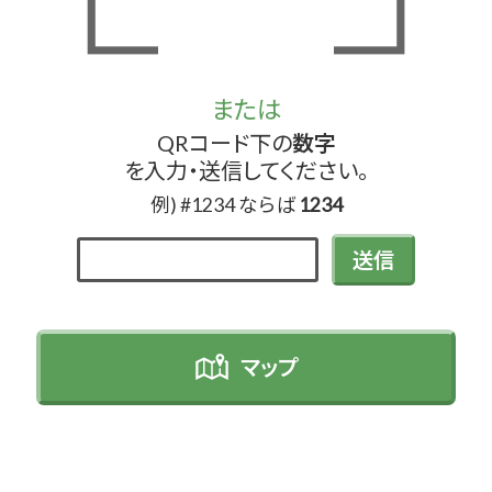
または
QRコード下の
数字
を入力・送信してください。
例) #1234 ならば
1234
送信
マップ