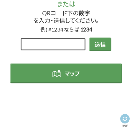
または
QRコード下の
数字
を入力・送信してください。
例) #1234 ならば
1234
送信
マップ
更新