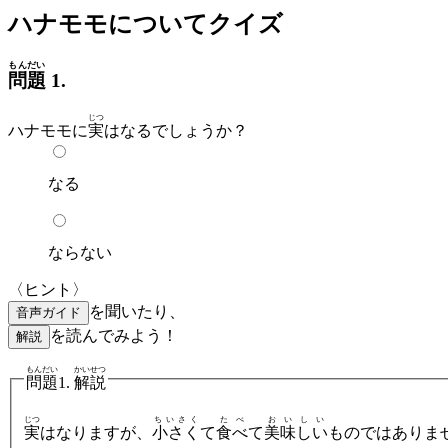
ハナモモについてクイズ
もんだい
問題
1.
じつ
ハナモモに
実
はなるでしょうか？
なる
ならない
〈ヒント〉
を聞いたり、
音声ガイド
を読んでみよう！
解説
もんだい
かいせつ
問題
1.
解説
じつ
ちいさく
たべ
おいしい
実
はなりますが、
小さく
て
食べ
て
美味しい
ものではありま