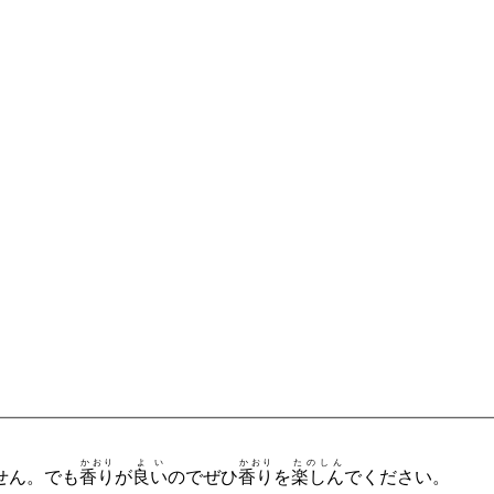
かおり
よい
かおり
たのしん
せん。でも
香り
が
良い
のでぜひ
香り
を
楽しん
でください。