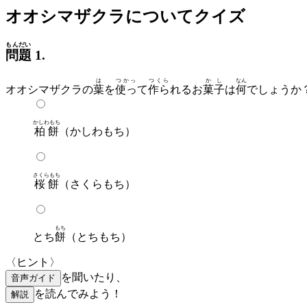
オオシマザクラについてクイズ
もんだい
問題
1.
は
つかっ
つくら
かし
なん
オオシマザクラの
葉
を
使っ
て
作ら
れるお
菓子
は
何
でしょうか
かしわもち
柏餅
（かしわもち）
さくらもち
桜餅
（さくらもち）
もち
とち
餅
（とちもち）
〈ヒント〉
を聞いたり、
音声ガイド
を読んでみよう！
解説