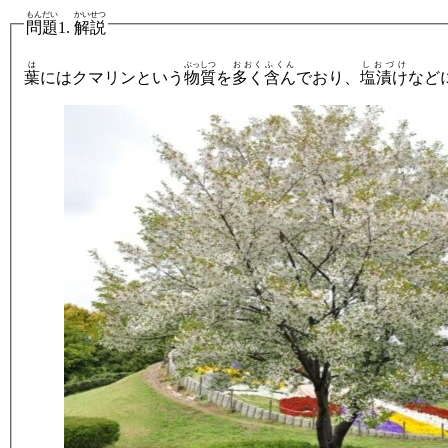
もんだい
かいせつ
問題
1.
解説
は
ぶっしつ
おおく
ふくん
しおづけ
葉
にはクマリンという
物質
を
多く
含ん
でおり、
塩漬け
など