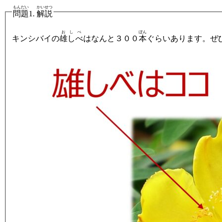
もんだい
かいせつ
問題
1.
解説
おしべ
ぽん
キンシバイの
雄しべ
はなんと３００
本
ぐらいあります。ぜ