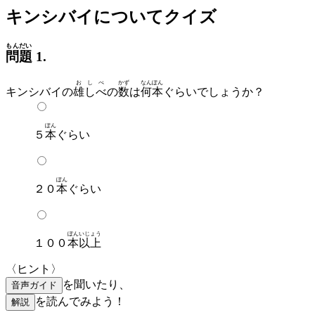
キンシバイについてクイズ
もんだい
問題
1.
おしべ
かず
なん
ぽん
キンシバイの
雄しべ
の
数
は
何
本
ぐらいでしょうか？
ぽん
５
本
ぐらい
ぽん
２０
本
ぐらい
ぽん
いじょう
１００
本
以上
〈ヒント〉
を聞いたり、
音声ガイド
を読んでみよう！
解説