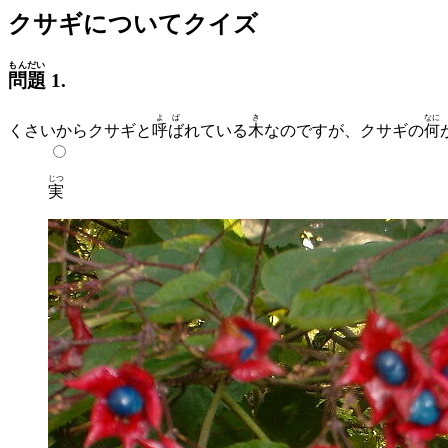
クサギについてクイズ
もんだい
問題
1.
よば
き
なに
くさいからクサギと
呼ば
れている
木
なのですが、クサギの
何
じつ
実