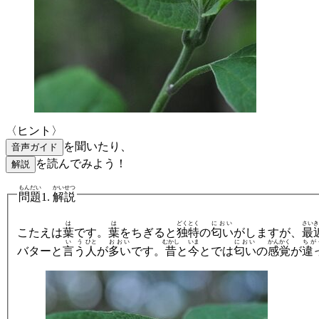
〈ヒント〉
を聞いたり、
音声ガイド
を読んでみよう！
解説
もんだい
かいせつ
問題
1.
解説
は
は
どくとく
におい
さいき
こたえは
葉
です。
葉
をちぎると
独特
の
匂い
がしますが、
最
いう
ひと
おおい
むかし
いま
におい
かんかく
ちが
バターと
言う
人
が
多い
です。
昔
と
今
とでは
匂い
の
感覚
が
違