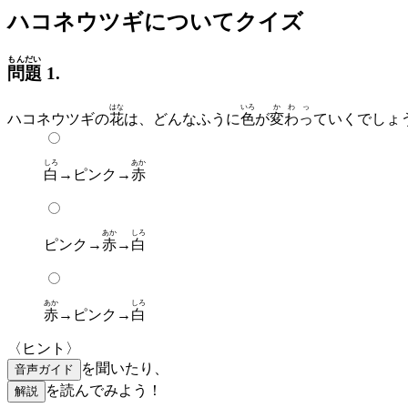
ハコネウツギについてクイズ
もんだい
問題
1.
はな
いろ
かわっ
ハコネウツギの
花
は、どんなふうに
色
が
変わっ
ていくでしょ
しろ
あか
白
→ピンク→
赤
あか
しろ
ピンク→
赤
→
白
あか
しろ
赤
→ピンク→
白
〈ヒント〉
を聞いたり、
音声ガイド
を読んでみよう！
解説