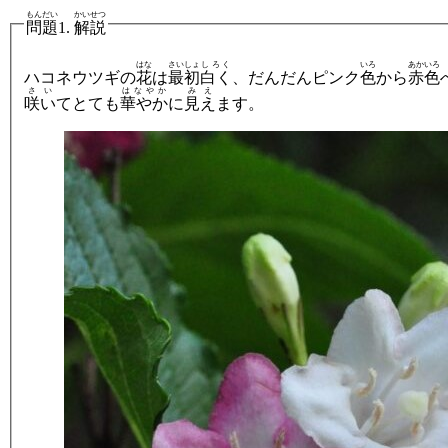
もんだい
かいせつ
問題
1.
解説
はな
さいしょ
しろく
いろ
あかいろ
ハコネウツギの
花
は
最初
白く
、だんだんピンク
色
から
赤色
さい
はなやか
みえ
咲い
てとても
華やか
に
見え
ます。