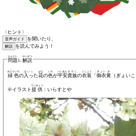
〈ヒント〉
を聞いたり、
音声ガイド
を読んでみよう！
解説
もんだい
かいせつ
問題
1.
解説
みどりいろ
はいっ
はな
いろ
へいあん
きぞく
いしょう
ぎょい
き
緑色
の
入っ
た
花
の
色
が
平安
貴族
の
衣装
「
御衣
黄
（ぎょいこ
ていきょう
※イラスト
提供
：いらすとや