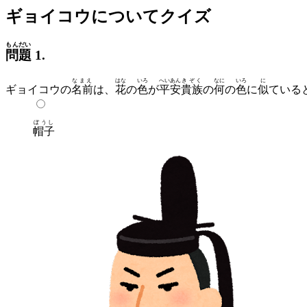
ギョイコウについてクイズ
もんだい
問題
1.
なまえ
はな
いろ
へいあん
きぞく
なに
いろ
に
ギョイコウの
名前
は、
花
の
色
が
平安
貴族
の
何
の
色
に
似
ている
ぼうし
帽子