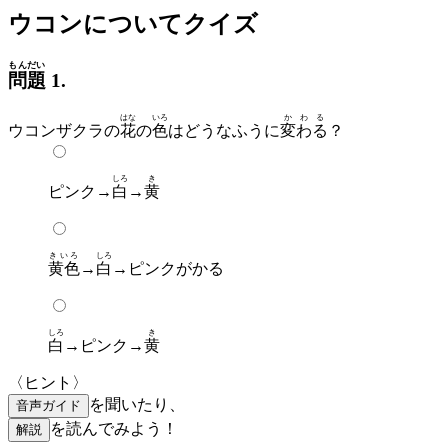
ウコンについてクイズ
もんだい
問題
1.
はな
いろ
かわる
ウコンザクラの
花
の
色
はどうなふうに
変わる
？
しろ
き
ピンク→
白
→
黄
きいろ
しろ
黄色
→
白
→ピンクがかる
しろ
き
白
→ピンク→
黄
〈ヒント〉
を聞いたり、
音声ガイド
を読んでみよう！
解説