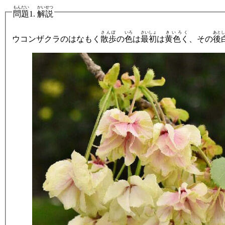
もんだい
かいせつ
問題
1.
解説
さんぽ
いろ
さいしょ
きいろく
あと
し
ウコンザクラのはなもく
散歩
の
色
は
最初
は
黄色く
、その
後