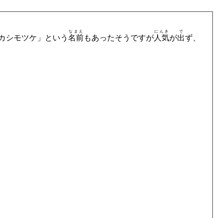
なまえ
にんき
で
カシモツケ」という
名前
もあったそうですが
人気
が
出
ず、