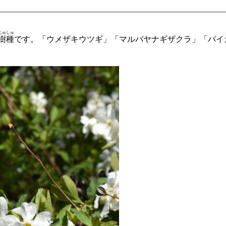
じゅしゅ
樹種
です。「ウメザキウツギ」「マルバヤナギザクラ」「バイ