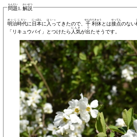
もんだい
かいせつ
問題
1.
解説
めいじ
じだい
にっぽん
はいっ
せんの
りきゅう
せってん
明治
時代
に
日本
に
入っ
てきたので、
千
利休
とは
接点
のない
にんき
で
「リキュウバイ」とつけたら
人気
が
出
たそうです。