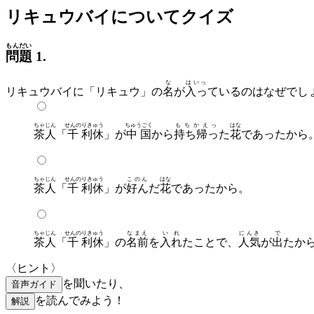
リキュウバイについてクイズ
もんだい
問題
1.
な
はいっ
リキュウバイに「リキュウ」の
名
が
入っ
ているのはなぜでし
ちゃじん
せんの
りきゅう
ちゅうごく
もちかえっ
はな
茶人
「
千
利休
」が
中国
から
持ち帰っ
た
花
であったから
ちゃじん
せんの
りきゅう
このん
はな
茶人
「
千
利休
」が
好ん
だ
花
であったから。
ちゃじん
せんの
りきゅう
なまえ
いれ
にんき
で
茶人
「
千
利休
」の
名前
を
入れ
たことで、
人気
が
出
たか
〈ヒント〉
を聞いたり、
音声ガイド
を読んでみよう！
解説