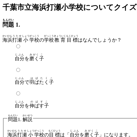
千葉市立海浜打瀬小学校についてクイズ
もんだい
問題
1.
かいひん
うたせ
しょう
がっこう
がっこう
きょういく
もくひょう
海浜
打瀬
小
学校
の
学校
教育
目標
はなんでしょうか？
じぶん
みがく
こ
自分
を
磨く
子
じぶん
はばたく
こ
自分
で
羽ばたく
子
じぶん
のばす
こ
自分
を
伸ばす
子
もんだい
かいせつ
問題
1.
解説
かいひん
うたせ
しょう
がっこう
もくひょう
じぶん
みがく
こ
海浜
打瀬
小
学校
の
目標
は「
自分
を
磨く
子
」になります。