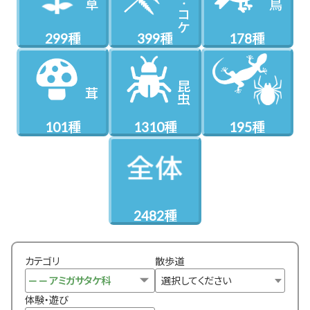
草
鳥
コケ
299種
399種
178種
昆虫
茸
101種
1310種
195種
2482種
カテゴリ
散歩道
選択してください
体験・遊び