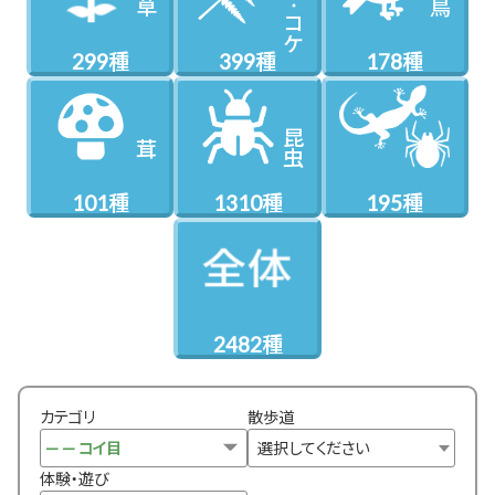
草
鳥
コケ
299種
399種
178種
昆虫
茸
101種
1310種
195種
2482種
カテゴリ
散歩道
選択してください
体験・遊び