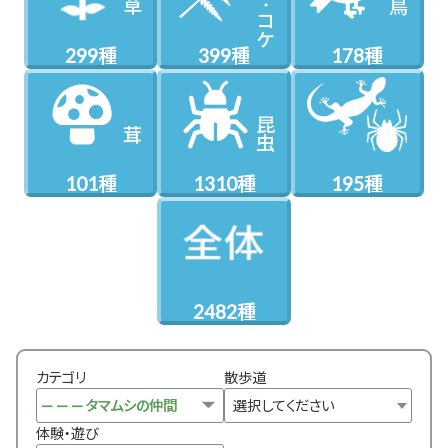
草
鳥
コケ
299種
399種
178種
昆虫
茸
101種
1310種
195種
2482種
カテゴリ
散歩道
選択してください
体験・遊び