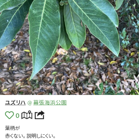
ユズリハ
@
幕張海浜公園
葉柄
が
赤く
ない。
説明
しにくい。