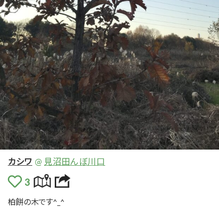
カシワ
@
見沼田んぼ川口
柏餅
の
木
です^_^