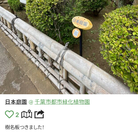
日本庭園
@
千葉市都市緑化植物園
樹名
板
つきました！