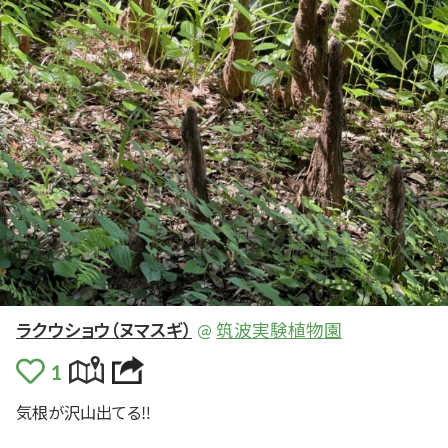
ラクウショウ（ヌマスギ）
@
筑波実験植物園
気根
が
沢山
出
てる‼️