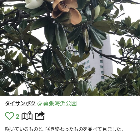
タイサンボク
@
幕張海浜公園
咲い
ているものと、
咲き
終わっ
たものを
並べ
て
見
ました。