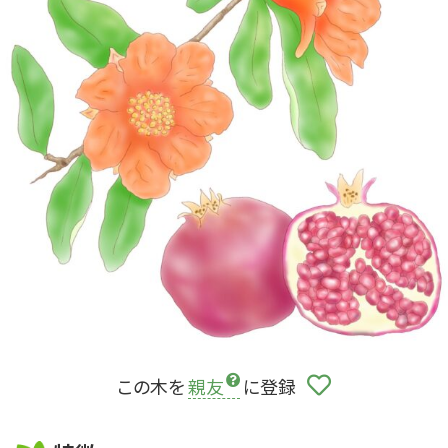
この木を
親友
に登録