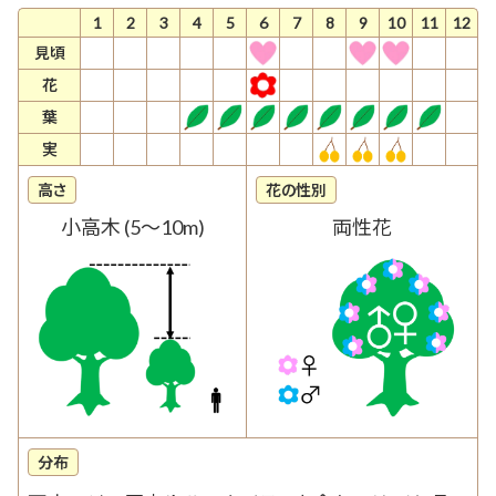
1
2
3
4
5
6
7
8
9
10
11
12
見頃
花
葉
実
高さ
花の性別
小高木 (5～10m)
両性花
分布