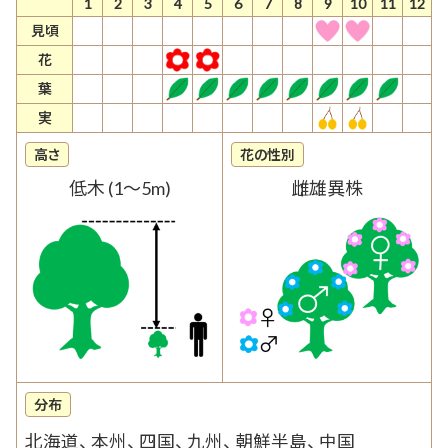
1
2
3
4
5
6
7
8
9
10
11
12
見頃
花
葉
実
高さ
花の性別
低木 (1〜5m)
雌雄異株
分布
北海道、 本州、 四国、 九州、 朝鮮半島、 中国