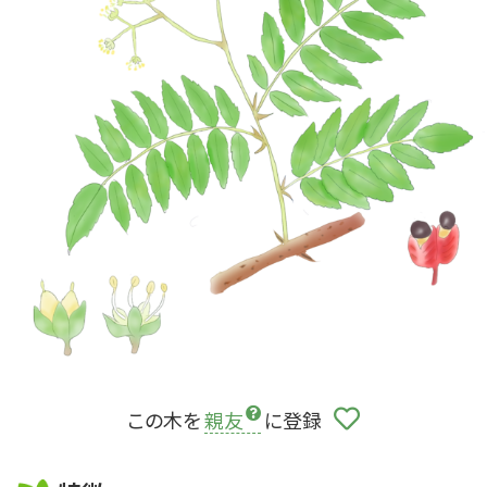
この木を
親友
に登録