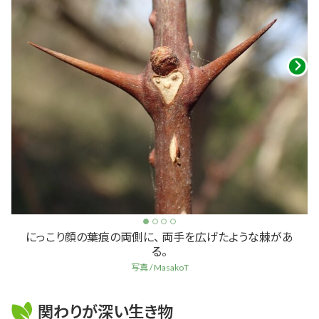
にっこり顔の葉痕の両側に、 両手を広げたような棘があ
る。
写真 / MasakoT
関わりが深い生き物