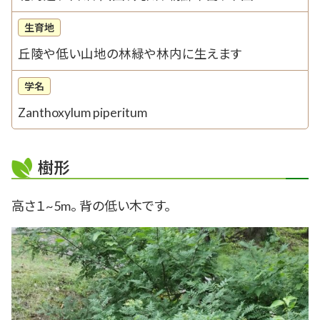
生育地
丘陵や低い山地の林緑や林内に生えます
学名
Zanthoxylum piperitum
樹形
高さ１~5m。 背の低い木です。