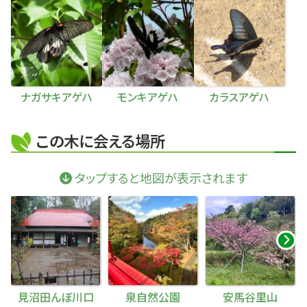
ナガサキアゲハ
モンキアゲハ
カラスアゲハ
この木に会える場所
タップすると地図が表示されます
見沼田んぼ川口
泉自然公園
安馬谷里山