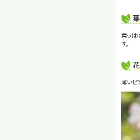
葉
葉っぱ
す。
花
薄いピ