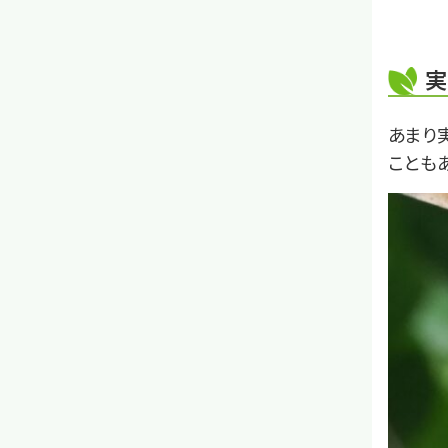
実
あまり
ことも