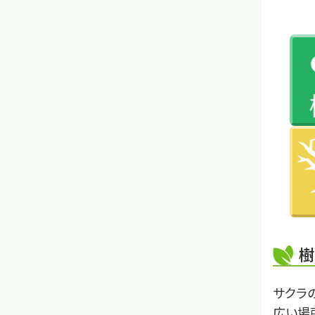
樹
サクラ
広い場