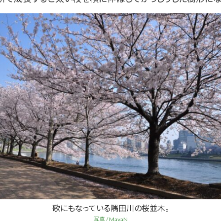
歌にもなっている隅田川の桜並木。
写真 / MayaN