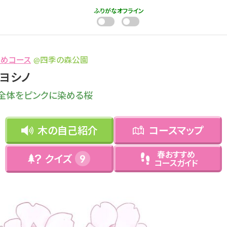
ふりがな
オフライン
すめコース
@
四季の森公園
ヨシノ
全体をピンクに染める桜
木の自己紹介
コースマップ
春おすすめ
クイズ
9
コースガイド