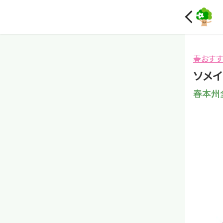
春おす
ソメイ
春本州