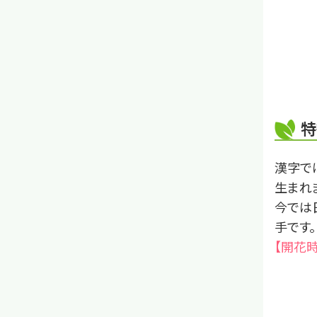
特
漢字で
生まれ
今では
手です。
【開花