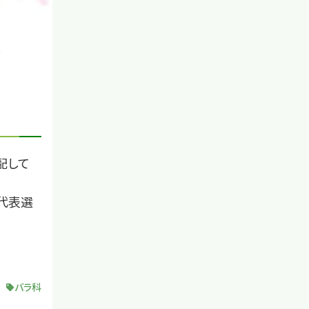
配して
代表選
バラ科