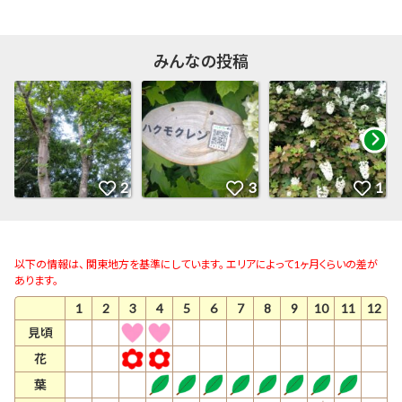
みんなの投稿
以下の情報は、 関東地方を基準にしています。 エリアによって1ヶ月くらいの差が
あります。
1
2
3
4
5
6
7
8
9
10
11
12
見頃
花
葉