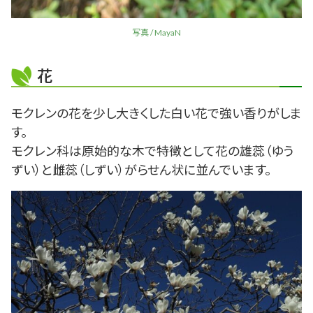
写真 / MayaN
花
モクレンの花を少し大きくした白い花で強い香りがしま
す。
モクレン科は原始的な木で特徴として花の雄蕊（ゆう
ずい）と雌蕊（しずい）がらせん状に並んでいます。