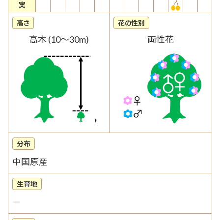
実
高さ
花の性別
高木 (10～30m)
両性花
分布
中国原産
生育地
－