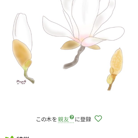
この木を
親友
に登録